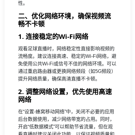
性。
二、优化网络环境，确保视频流
畅不卡顿
1. 连接稳定的Wi-Fi网络
观看足球直播时，网络稳定性直接影响视频的
流畅度。建议连接高速、稳定的Wi-Fi网络，避
免使用公共Wi-Fi或信号不佳的网络环境。可以
通过重启路由器或更换网络频段（如5G频段）
提升网络质量，确保高清直播不卡顿。
2. 调整网络设置，优先使用高速
网络
在“设置-蜂窝移动网络”中，关闭不必要的应用
后台数据使用，减少网络带宽的占用。同时，
开启“低数据模式”可以帮助节省流量，但在观
看直播时建议关闭此功能，以保证视频质量和