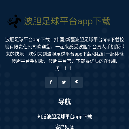
波胆足球平台app下载 - (中国)新疆波胆足球平台app下载控
股有限责任公司欢迎您，一起来感受波胆平台真人手机版带
来的快乐！欢迎来到波胆足球平台app下载和我们一起体验
波胆平台手机版、波胆平台官方下载最优质的在线服
务！！！
导航
知道
波胆足球平台app下载
客户见证