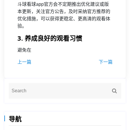
斗球看球app官方会不定期推出优化建议或版
本更新，关注官方公告，及时采纳官方推荐的
优化措施，可以获得更稳定、更高清的观看体
验。
3. 养成良好的观看习惯
避免在
上一篇
下一篇
导航