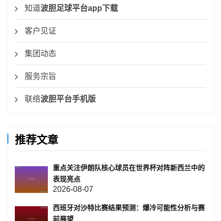
知道
波胆足球平台app下载
客户见证
集团动态
服务宗旨
联络
波胆平台手机版
推荐文章
重点关注伊朗队核心球员在世界杯对阵新西兰中的
表现亮点
2026-08-07
西班牙对沙特比赛结果预测：爆冷可能性分析与赛
前展望