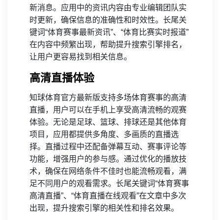
新消息。应用中的资讯内容由专业编辑团队实
时更新，确保信息的准确性和时效性。长尾关
键词“体育赛事最新资讯”、“体育比赛实时报道”
在内容中频繁出现，帮助提升搜索引擎排名，
让用户更容易找到相关信息。
高清直播体验
知球体育官方最新版支持多场体育赛事的高清
直播，用户可以在手机上享受高清流畅的观赛
体验。无论是足球、篮球、排球还是其他体育
项目，应用都提供多角度、多画质的直播选
择。直播过程中还配备弹幕互动、赛事评论等
功能，增强用户的参与感。通过优化的播放技
术，确保在网络条件不佳时也能流畅观看，满
足不同用户的观看需求。长尾关键词“体育赛事
高清直播”、“体育直播在线观看”在文章中多次
出现，提升搜索引擎的相关性和排名效果。