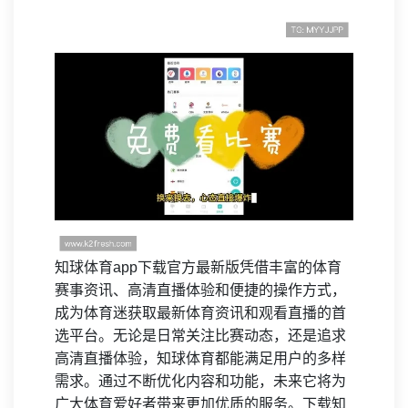
知球体育app下载官方最新版凭借丰富的体育
赛事资讯、高清直播体验和便捷的操作方式，
成为体育迷获取最新体育资讯和观看直播的首
选平台。无论是日常关注比赛动态，还是追求
高清直播体验，知球体育都能满足用户的多样
需求。通过不断优化内容和功能，未来它将为
广大体育爱好者带来更加优质的服务。下载知