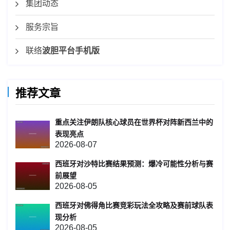
集团动态
服务宗旨
联络
波胆平台手机版
推荐文章
重点关注伊朗队核心球员在世界杯对阵新西兰中的
表现亮点
2026-08-07
西班牙对沙特比赛结果预测：爆冷可能性分析与赛
前展望
2026-08-05
西班牙对佛得角比赛竞彩玩法全攻略及赛前球队表
现分析
2026-08-05