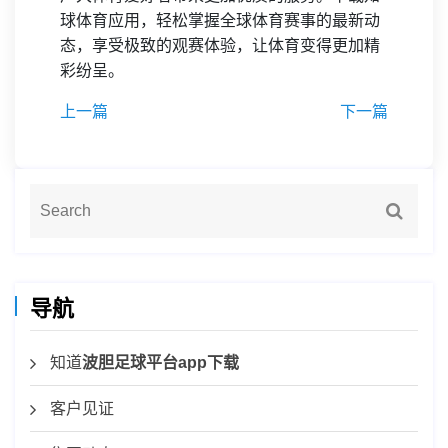
球体育应用，轻松掌握全球体育赛事的最新动
态，享受极致的观赛体验，让体育变得更加精
彩纷呈。
上一篇
下一篇
导航
知道
波胆足球平台app下载
客户见证