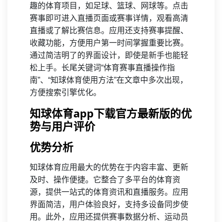
趣的体育项目，如足球、篮球、网球等。点击
赛事即可进入直播页面或赛事详情，观看高清
直播或了解比赛信息。应用还支持赛事提醒、
收藏功能，方便用户第一时间掌握重要比赛。
通过简洁明了的界面设计，即使是新手也能轻
松上手。长尾关键词“体育赛事直播操作指
南”、“知球体育使用方法”在文章中多次出现，
方便搜索引擎优化。
知球体育app下载官方最新版的优
势与用户评价
优势分析
知球体育应用最大的优势在于内容丰富、更新
及时、操作便捷。它整合了多平台的体育资
源，提供一站式的体育资讯和直播服务。应用
界面简洁，用户体验良好，支持多设备同步使
用。此外，应用还提供赛事数据分析、运动员