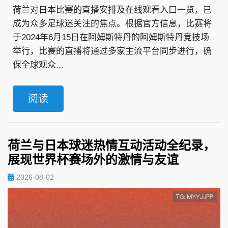
荷兰对日本比赛的直播安排及在线观看入口一览，已
成为众多足球迷关注的焦点。根据官方信息，比赛将
于2024年6月15日在阿姆斯特丹的阿姆斯特丹竞技场
举行，比赛的直播将通过多家主流平台同步进行，确
保全球观众...
阅读
荷兰与日本球迷热情互动活动全纪录，
展现世界杯赛场外的激情与友谊
2026-08-02