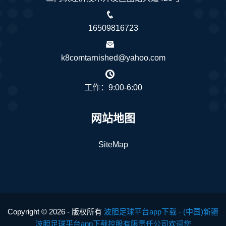
16509816723
k8comtarnished@yahoo.com
工作：9:00-6:00
网站地图
SiteMap
Copyright © 2026 - 版权所有
波胆足球平台app下载 - (中国)新疆
波胆足球平台app下载控股有限责任公司欢迎您