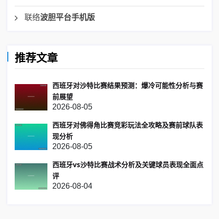
联络
波胆平台手机版
推荐文章
西班牙对沙特比赛结果预测：爆冷可能性分析与赛
前展望
2026-08-05
西班牙对佛得角比赛竞彩玩法全攻略及赛前球队表
现分析
2026-08-05
西班牙vs沙特比赛战术分析及关键球员表现全面点
评
2026-08-04