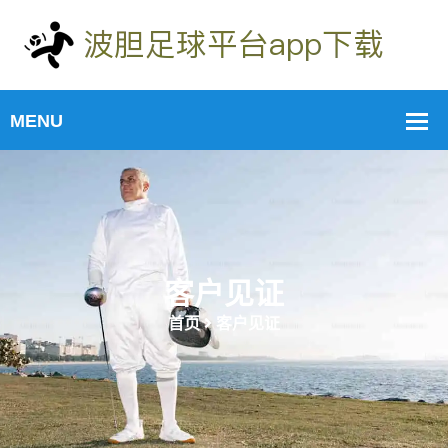
客户见证
首页
客户见证