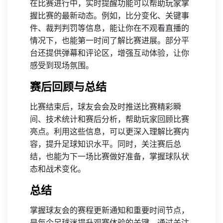
在比赛进行中，实时提醒功能可以帮助玩家掌
握比赛的最新动态。例如，比分变化、关键事
件、裁判判罚等信息，能让你在不观看直播的
情况下，也能第一时间了解比赛进展。部分平
台还提供弹幕和评论区，增强互动体验，让你
感受到现场氛围。
赛后回顾与总结
比赛结束后，球友会会及时推送比赛精彩瞬
间、技术统计和赛后分析，帮助玩家回顾比赛
亮点。利用这些信息，可以更深入理解比赛内
容，提升足球知识水平。同时，关注赛后总
结，也能为下一场比赛做好准备，掌握球队状
态和战术变化。
总结
掌握球友会的赛程更新通知和重要时间节点，
是每个足球迷提升观赛体验的关键。通过关注