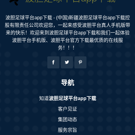
波胆足球平台app下载 - (中国)新疆波胆足球平台app下载控
股有限责任公司欢迎您，一起来感受波胆平台真人手机版带
来的快乐！欢迎来到波胆足球平台app下载和我们一起体验
波胆平台手机版、波胆平台官方下载最优质的在线服
务！！！
导航
知道
波胆足球平台app下载
客户见证
集团动态
服务宗旨