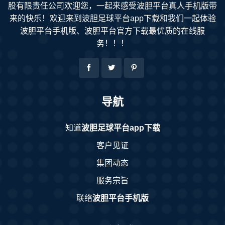
股有限责任公司欢迎您，一起来感受波胆平台真人手机版带
来的快乐！欢迎来到波胆足球平台app下载和我们一起体验
波胆平台手机版、波胆平台官方下载最优质的在线服
务！！！
导航
知道
波胆足球平台app下载
客户见证
集团动态
服务宗旨
联络
波胆平台手机版