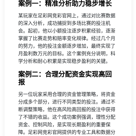
案例一：精准分析助力稳步增长
某玩家在足彩网竞彩官网上，通过对比赛数据
的深入分析，成功捕捉到多场比赛的投注机
会。起初，他以小额投注逐步积累经验，逐渐
掌握了比赛走势和赔率变化规律。经过几个月
的努力，他的投注金额逐步增加，最终实现了
月盈利数万元的目标。这个案例充分说明，科
学分析和耐心积累是实现稳步盈利的关键。
案例二：合理分配资金实现高回
报
另一位玩家采用合理的资金管理策略，将资金
分成多个部分，进行不同类型的投注。通过不
断调整策略，他在高风险高回报的投注中获得
了不错的收益。这个成功案例强调，理性分配
资金、控制风险，是实现长期盈利的重要保
障。足彩网竞彩官网提供的专业工具和数据分