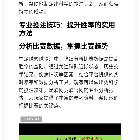
析，帮助他制定出科学的投注计划，从而获得
持续的成功。
专业投注技巧：提升胜率的实用
方法
分析比赛数据，掌握比赛趋势
在足球篮球投注中，详细分析比赛数据是提高
胜率的基础。通过关注球队近期状态、历史交
手记录、伤病情况等因素，结合平台提供的实
时赔率和数据分析工具，玩家可以做出更科学
的投注决策。足彩网竞彩官网的专业分析报
告，为玩家提供了丰富的参考资料，帮助他们
把握比赛的关键点。