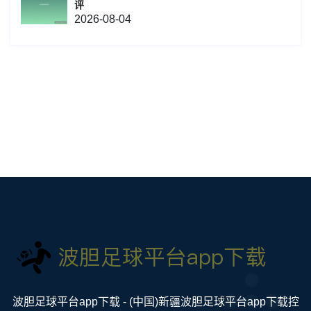
评
2026-08-04
波胆足球平台app下载 - (中国)新疆波胆足球平台app下载控